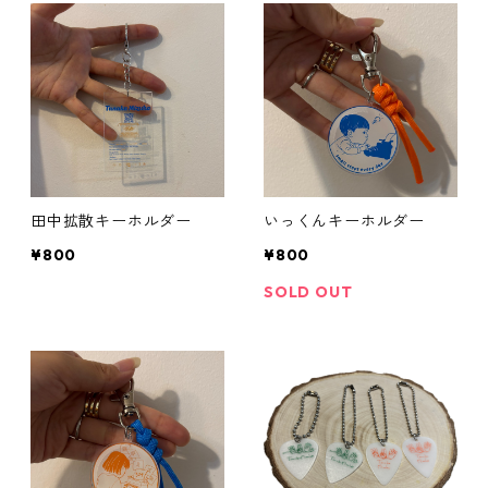
コンピレーションアルバム
チェキ
タオル
トレーナー
田中拡散キーホルダー
いっくんキーホルダー
帽子
¥800
¥800
SOLD OUT
ピック
ブロマイド
2025ミズフォーの日
セトリ色紙