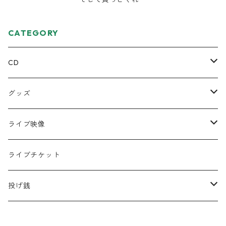
CATEGORY
CD
ミニアルバム
グッズ
宅レコCD
Tシャツ
ライブ映像
半袖
フルアルバム
絵本
DVD
ライブチケット
ロンT
コラボCD
キーホルダー
データ
投げ銭
シングル
缶バッジ
遠征応援セット