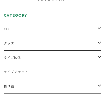
CATEGORY
CD
ミニアルバム
グッズ
宅レコCD
Tシャツ
ライブ映像
半袖
フルアルバム
絵本
DVD
ライブチケット
ロンT
コラボCD
キーホルダー
データ
投げ銭
シングル
缶バッジ
遠征応援セット