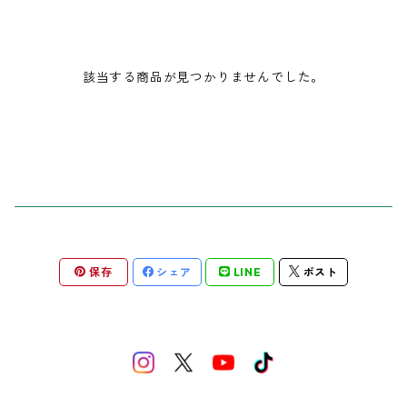
コンピレーションアルバム
チェキ
該当する商品が見つかりませんでした。
タオル
トレーナー
帽子
ピック
保存
シェア
LINE
ポスト
ブロマイド
2025ミズフォーの日
セトリ色紙