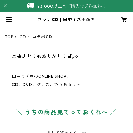
¥3,000以上のご購入で送料無料！
コラボCD | 田中ミズホ商店
TOP
CD
コラボCD
ご来店どうもありがとう‪‪🛒𓈒𓂂𓏸
田中ミズホのONLINE SHOP。
CD、DVD、グッズ、色々あるよ〜
╲ うちの商品見てっておくれ〜 ╱
そして買っとくれ〜