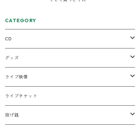
CATEGORY
CD
ミニアルバム
グッズ
宅レコCD
Tシャツ
ライブ映像
半袖
フルアルバム
絵本
DVD
ライブチケット
ロンT
コラボCD
キーホルダー
データ
投げ銭
シングル
缶バッジ
遠征応援セット