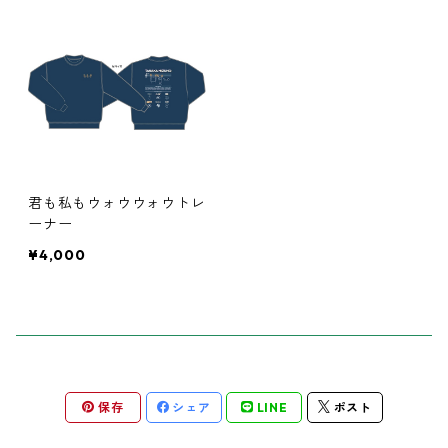
コンピレーションアルバム
チェキ
タオル
トレーナー
君も私もウォウウォウトレ
帽子
ーナー
¥4,000
ピック
ブロマイド
2025ミズフォーの日
セトリ色紙
保存
シェア
LINE
ポスト