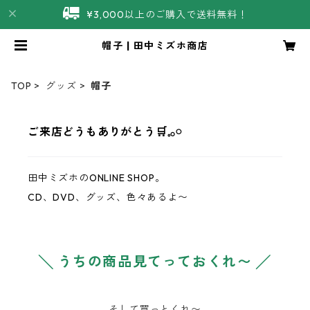
¥3,000以上のご購入で送料無料！
帽子 | 田中ミズホ商店
TOP
グッズ
帽子
ご来店どうもありがとう‪‪🛒𓈒𓂂𓏸
田中ミズホのONLINE SHOP。
CD、DVD、グッズ、色々あるよ〜
╲ うちの商品見てっておくれ〜 ╱
そして買っとくれ〜