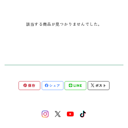
コンピレーションアルバム
チェキ
該当する商品が見つかりませんでした。
タオル
トレーナー
帽子
ピック
保存
シェア
LINE
ポスト
ブロマイド
2025ミズフォーの日
セトリ色紙