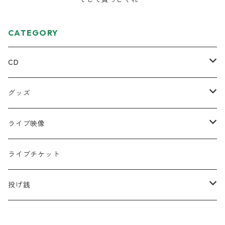
CATEGORY
CD
ミニアルバム
グッズ
宅レコCD
Tシャツ
ライブ映像
半袖
フルアルバム
絵本
DVD
ライブチケット
ロンT
コラボCD
キーホルダー
データ
投げ銭
シングル
缶バッジ
遠征応援セット