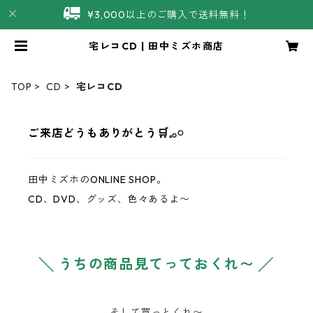
¥3,000以上のご購入で送料無料！
宅レコCD | 田中ミズホ商店
TOP
CD
宅レコCD
ご来店どうもありがとう‪‪🛒𓈒𓂂𓏸
田中ミズホのONLINE SHOP。
CD、DVD、グッズ、色々あるよ〜
╲ うちの商品見てっておくれ〜 ╱
そして買っとくれ〜