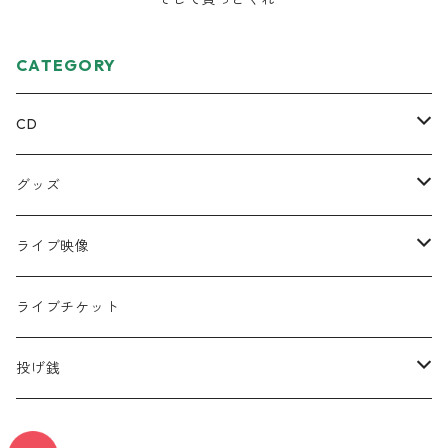
CATEGORY
CD
ミニアルバム
グッズ
宅レコCD
Tシャツ
ライブ映像
半袖
フルアルバム
絵本
DVD
ライブチケット
ロンT
コラボCD
キーホルダー
データ
投げ銭
シングル
缶バッジ
遠征応援セット