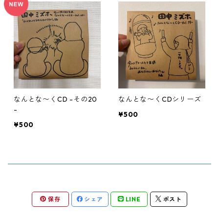
コンピレーションアルバム
チェキ
タオル
トレーナー
なんとな〜くCD -その20
なんとな〜くCDシリーズ
帽子
-
¥500
¥500
ピック
ブロマイド
2025ミズフォーの日
セトリ色紙
保存
シェア
LINE
ポスト