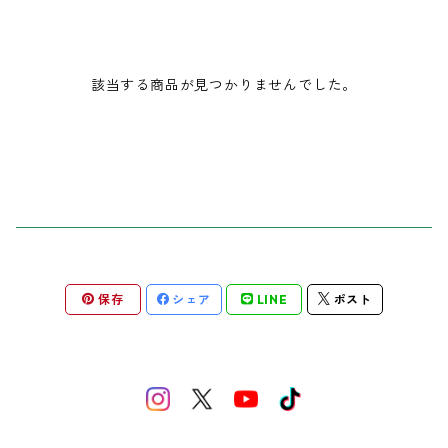
コンピレーションアルバム
チェキ
該当する商品が見つかりませんでした。
タオル
トレーナー
帽子
ピック
保存
シェア
LINE
ポスト
ブロマイド
2025ミズフォーの日
セトリ色紙