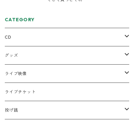
CATEGORY
CD
ミニアルバム
グッズ
宅レコCD
Tシャツ
ライブ映像
半袖
フルアルバム
絵本
DVD
ライブチケット
ロンT
コラボCD
キーホルダー
データ
投げ銭
シングル
缶バッジ
遠征応援セット