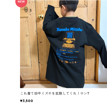
コンピレーションアルバム
チェキ
タオル
トレーナー
帽子
ピック
ブロマイド
これ着て田中ミズホを拡散してくれ！ロンT
2025ミズフォーの日
セトリ色紙
¥3,500