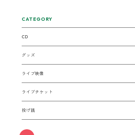
CATEGORY
CD
ミニアルバム
グッズ
宅レコCD
Tシャツ
ライブ映像
半袖
フルアルバム
絵本
DVD
ライブチケット
ロンT
コラボCD
キーホルダー
データ
投げ銭
シングル
缶バッジ
遠征応援セット