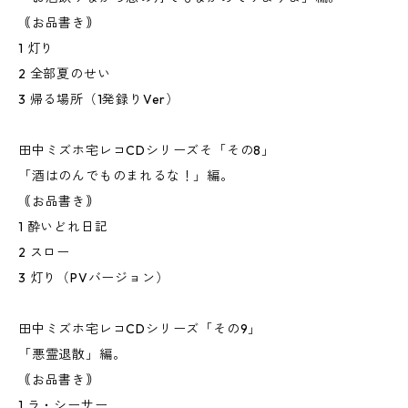
｟お品書き｠
1 灯り
2 全部夏のせい
3 帰る場所（1発録りVer）
田中ミズホ宅レコCDシリーズそ「その8」
「酒はのんでものまれるな！」編。
｟お品書き｠
1 酔いどれ日記
2 スロー
3 灯り（PVバージョン）
田中ミズホ宅レコCDシリーズ「その9」
「悪霊退散」編。
｟お品書き｠
1 ラ・シーサー