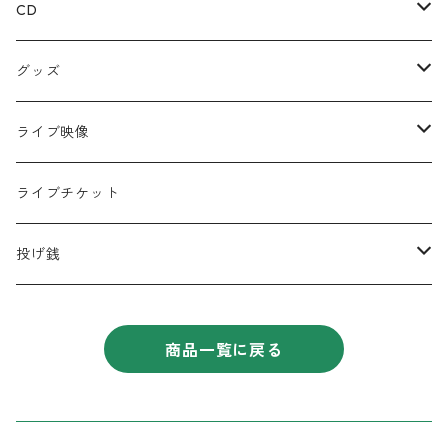
CD
ミニアルバム
グッズ
宅レコCD
Tシャツ
ライブ映像
半袖
フルアルバム
絵本
DVD
ライブチケット
ロンT
コラボCD
キーホルダー
データ
投げ銭
シングル
缶バッジ
遠征応援セット
商品一覧に戻る
コンピレーションアルバム
チェキ
タオル