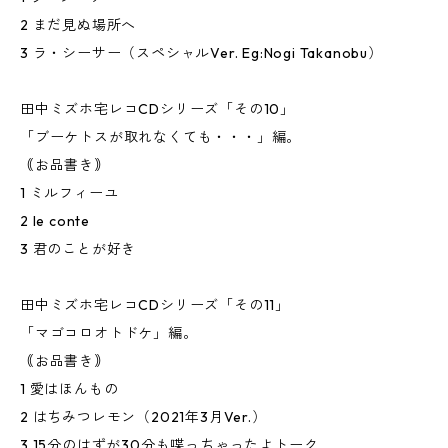
2 まだ見ぬ場所へ
3 ラ・シーサー（スペシャルVer. Eg:Nogi Takanobu）
田中ミズホ宅レコCDシリーズ「その10」
「ブーケトスが取れなくても・・・」編。
｟お品書き｠
1 ミルフィーユ
2 le conte
3 君のことが好き
田中ミズホ宅レコCDシリーズ「その11」
「マゴコロオトドケ」編。
｟お品書き｠
1 愛はほんもの
2 はちみつレモン（2021年3月Ver.）
3 15分のはずが30分も喋っちゃったよトーク