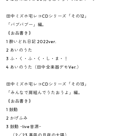
田中ミズホ宅レコCDシリーズ「その12」
「バブバブー」編。
｟お品書き｠
1 酔いどれ日記 2022ver.
2 あいのうた
3 ふ・く・ふ・く・し・ま・！
4 あいのうた（田中全楽器デモVer.）
田中ミズホ宅レコCDシリーズ「その13」
「みんなで肩組んでうたおうよ」編。
｟お品書き｠
1 鼓動
2 かげふみ
3 鼓動 ｰlive音源ｰ
（2／23 真昼の月夜の太陽）