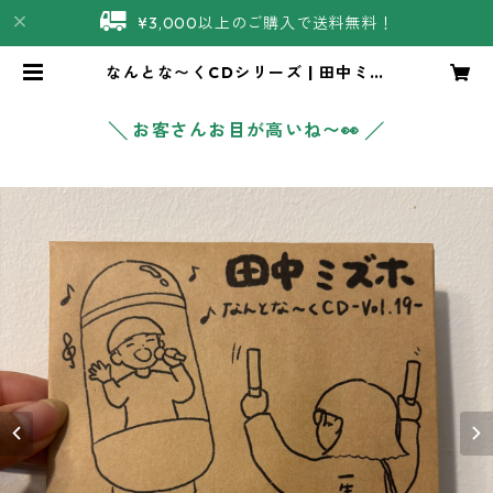
¥3,000以上のご購入で送料無料！
なんとな〜くCDシリーズ | 田中ミズ
ホ商店
╲ お客さんお目が高いね〜👀 ╱