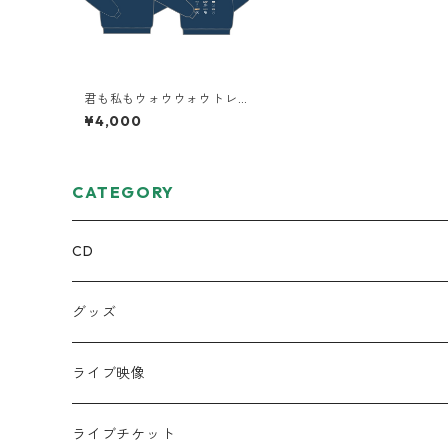
君も私もウォウウォウトレ
ーナー
¥4,000
CATEGORY
CD
ミニアルバム
グッズ
宅レコCD
Tシャツ
ライブ映像
半袖
フルアルバム
絵本
DVD
ライブチケット