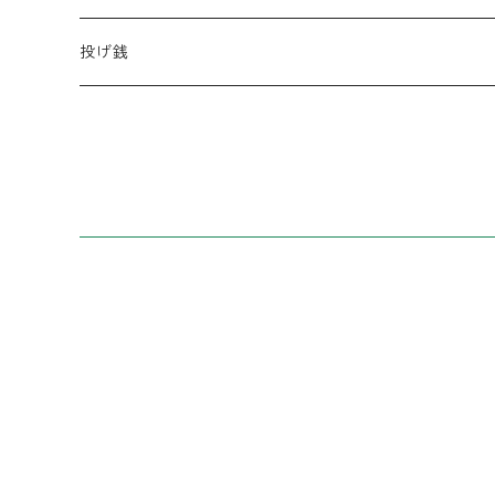
ロンT
コラボCD
キーホルダー
データ
投げ銭
シングル
缶バッジ
遠征応援セット
コンピレーションアルバム
チェキ
タオル
トレーナー
帽子
ピック