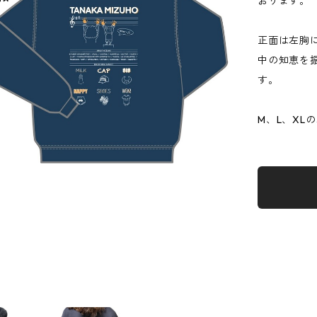
おります。
正面は左胸
中の知恵を
す。
M、L、XL