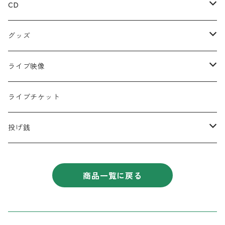
CD
ミニアルバム
グッズ
宅レコCD
Tシャツ
ライブ映像
半袖
フルアルバム
絵本
DVD
ライブチケット
ロンT
コラボCD
キーホルダー
データ
投げ銭
シングル
缶バッジ
遠征応援セット
商品一覧に戻る
コンピレーションアルバム
チェキ
タオル