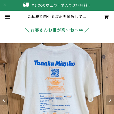
¥3,000以上のご購入で送料無料！
これ着て田中ミズホを拡散してく
れ！Tシャツ | 田中ミズホ商店
╲ お客さんお目が高いね〜👀 ╱