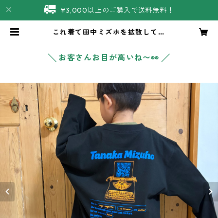
¥3,000以上のご購入で送料無料！
これ着て田中ミズホを拡散してく
れ！ロンT | 田中ミズホ商店
╲ お客さんお目が高いね〜👀 ╱