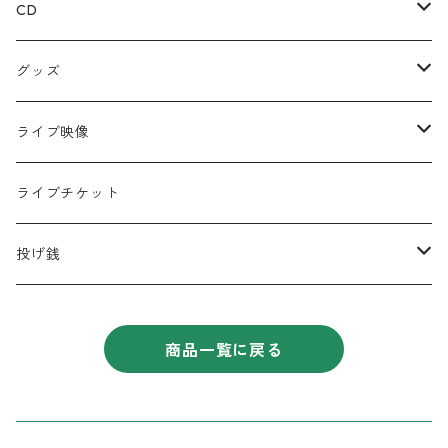
CD
ミニアルバム
グッズ
宅レコCD
Tシャツ
ライブ映像
半袖
フルアルバム
絵本
DVD
ライブチケット
ロンT
コラボCD
キーホルダー
データ
投げ銭
シングル
缶バッジ
遠征応援セット
商品一覧に戻る
コンピレーションアルバム
チェキ
タオル