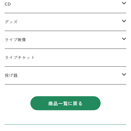
CD
ミニアルバム
グッズ
宅レコCD
Tシャツ
ライブ映像
半袖
フルアルバム
絵本
DVD
ライブチケット
ロンT
コラボCD
キーホルダー
データ
投げ銭
シングル
缶バッジ
遠征応援セット
商品一覧に戻る
コンピレーションアルバム
チェキ
タオル