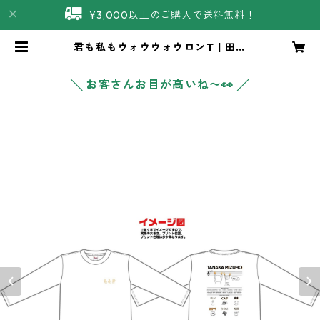
¥3,000以上のご購入で送料無料！
君も私もウォウウォウロンT | 田中
ミズホ商店
╲ お客さんお目が高いね〜👀 ╱